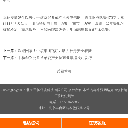
本轮疫情发生以来，中核华兴共成立抗疫突击队、志愿服务队等476支，累
计11848名党员、团员等参与上海、深圳、南京、西安、珠海、晋江等地的
核酸检测、志愿服务、方舱医院建设等，组织志愿献血6万余毫升。
上一篇：
欢迎回家！中核集团“核”力助力神舟安全着陆
下一篇：
中核华兴公司首单资产支持商业票据成功发行
返回首页
Copyright @2016 北京雷腾环境科技有限公司 版权所有 本站内容来源网络如有侵权请
联系我们删除
电话：13720045883
地址：北京丰台区马家堡西路36号
电话咨询
在线客服