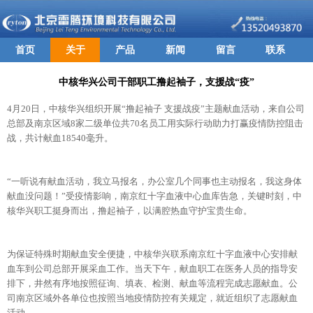
首页
关于
产品
新闻
留言
联系
中核华兴公司干部职工撸起袖子，支援战“疫”
4月20日，中核华兴组织开展“撸起袖子 支援战疫”主题献血活动，来自公司
总部及南京区域8家二级单位共70名员工用实际行动助力打赢疫情防控阻击
战，共计献血18540毫升。
“一听说有献血活动，我立马报名，办公室几个同事也主动报名，我这身体
献血没问题！”受疫情影响，南京红十字血液中心血库告急，关键时刻，中
核华兴职工挺身而出，撸起袖子，以满腔热血守护宝贵生命。
为保证特殊时期献血安全便捷，中核华兴联系南京红十字血液中心安排献
血车到公司总部开展采血工作。当天下午，献血职工在医务人员的指导安
排下，井然有序地按照征询、填表、检测、献血等流程完成志愿献血。公
司南京区域外各单位也按照当地疫情防控有关规定，就近组织了志愿献血
活动。